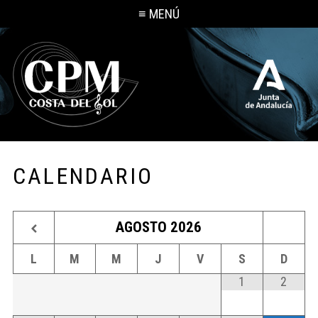
≡ MENÚ
CALENDARIO
AGOSTO
2026
L
M
M
J
V
S
D
1
2