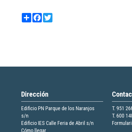
Share
Facebook
Twitter
Dirección
Contac
Edificio PN Parque de los Naranjos
T. 951 26
s/n
T. 600 14
Edificio IES Calle Feria de Abril s/n
Formulari
Cómo llegar